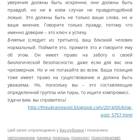
уверения должны быть искренни, они должны быть
правдой, но ни в коем случае не правдоподобной
ложью. Это должны быть не только ваши слова, но и
ваше мнение. Говорите только правду, потому что
именно доверие – это ключ к успеху.
В-пятых
(следует из третьего), ваш близкий человек
нормальный. Поймите это, примите это и говорите ему
об этом. Он имеет право на заботу о своей
биологической безопасности, даже если для вас она
чрезмерная. Но и не потакайте во всем. Ваша позиция
тоже имеет право на существование и должна быть
уважаема. Но, поскольку вы – это составляющие
определенной группы или пары, то ищите компромисс.
Удачи вам, вы справитесь!
http://theukrainepost.blogspot.com/2014/05/blog-
post_5757.html
Цей запис оприлюднено у
Без рубрики
і позначено
непонимание
,
паника
,
помощь
,
психолог
,
психотерапевт
,