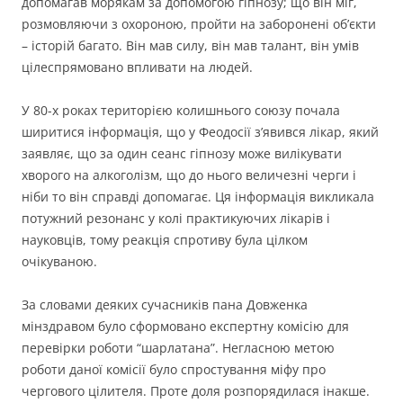
допомагав морякам за допомогою гіпнозу; що він міг,
розмовляючи з охороною, пройти на заборонені об’єкти
– історій багато. Він мав силу, він мав талант, він умів
цілеспрямовано впливати на людей.
У 80-х роках територією колишнього союзу почала
ширитися інформація, що у Феодосії з’явився лікар, який
заявляє, що за один сеанс гіпнозу може вилікувати
хворого на алкоголізм, що до нього величезні черги і
ніби то він справді допомагає. Ця інформація викликала
потужний резонанс у колі практикуючих лікарів і
науковців, тому реакція спротиву була цілком
очікуваною.
За словами деяких сучасників пана Довженка
мінздравом було сформовано експертну комісію для
перевірки роботи “шарлатана”. Негласною метою
роботи даної комісії було спростування міфу про
чергового цілителя. Проте доля розпорядилася інакше.