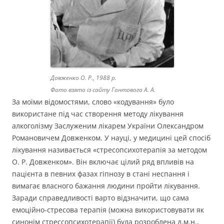
Довженко О. Р., 1988 р.
Фото взято із сайту Гонтового А. А.
За моїми відомостями, слово «кодування» було
використане під час створення методу лікування
алкоголізму Заслуженим лікарем України Олександром
Романовичем Довженком. У науці, у медицині цей спосіб
лікування називається «стресопсихотерапія за методом
О. Р. Довженком». Він включає цілий ряд впливів на
пацієнта в певних фазах гіпнозу в стані неспання і
вимагає власного бажання людини пройти лікування.
Заради справедливості варто відзначити, що сама
емоційно-стресова терапія (можна використовувати як
синонім стрессопсихотерапії) була розроблена д.м.н.,