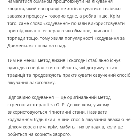
намагатися обманом проштовхнути на лікування
хворого, який насправді не хотів лікуватись і всіляко
заважав процесу – говорив одне, а робив інше. Крім
того, саме слово «кодування» почали використовувати
при підшиванні еспералю чи обманок, вливанні
торпеди тощо, тому хвиля популярності «кодування за
Довженком» пішла на спад.
Тим не менш, метод вижив і сьогодні стабільно існує
один-два спеціалісти на область, які дотримуються
традиції та продовжують практикувати озвучений спосіб
лікування алкоголізму.
Відповідно кодування — це оригінальний метод
стресопсихотерапії за О. Р. Довженком, у якому
використовуються гіпнотичні стани. Називати
кодуванням будь-який інший спосіб лікування вважаю не
цілком коректним, крім, мабуть, тих випадків, коли це
робиться на користь хворого.