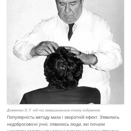
Довженко О. Р. під час завершального етапу кодування.
Популярність методу мала і зворотній ефект. З’явились
недобросовісні учні; з’явились люди, які почали