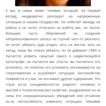
У вас в семье живет человек, который, на первый
взгляд, неадекватно реагирует на напряженную
ситуацию в нашем государстве. Он избегает выхода на
работу и не хочет отпускать на работу вас, он тратит
большую часть сбережений на создание
неприкосновенного запаса на случай чего-то ужасного,
он хочет убежать куда угодно, хоть на восток, хоть на
запад, лишь бы только убежать, он не доверяет СМИ и
пытается уловить скрытый смысл о надвигающейся
катастрофе, он пытается вас спасти, вы пытаетесь его
успокоить, но попытки его успокоить наталкиваются на
сопротивление и усугубляют ситуацию. Беспокойство
появляется и у вас, но оно имеет другое содержание. Это
страх из-за «неадекватности» родного человека и
мыслей о психическом расстройстве, раздражение из-за
силы его «нерациональных» убеждений или отчаяние
из-за неспособности изменить ситуацию. Маховик