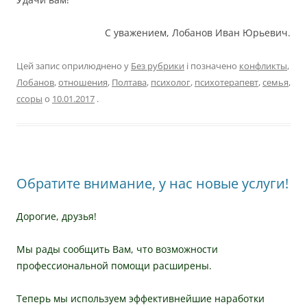
С уважением, Лобанов Иван Юрьевич.
Цей запис оприлюднено у
Без рубрики
і позначено
конфликты
,
Лобанов
,
отношения
,
Полтава
,
психолог
,
психотерапевт
,
семья
,
ссоры
о
10.01.2017
.
Обратите внимание, у нас новые услуги!
Дорогие, друзья!
Мы рады сообщить Вам, что возможности
профессиональной помощи расширены.
Теперь мы используем эффективнейшие наработки