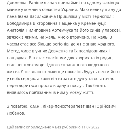
Довженка. Раніше я знав принаймні по одному фахівцю
майже у кожній з областей України. Маю велику шану до
пана Івана Васильовича Пришляка у місті Тернополі;
Володимира Вікторовича Пащенка у Кременчуці;
Анатолія Пилиповича Артемчука та його синів у Харкові,
зв’язок з якими, на жаль, мною втрачено. На жаль. З
часом стає все більше регіонів, де я не знаю жодного.
Метод живе в учнях Довженка та їх послідовниках і
нащадках. Він стає спасінням для хворих та їх родин,
стає поштовхом до гідного справжнього людського
життя. Я не знаю скільки ще поколінь будуть нести його
у своїх серцях, а коли він втратить душу та остаточно
перетвориться просто в одну з послуг. Так багато
виявилось пов’язаним із ним у моєму житті.
З повагою, к.м.н., лікар-психотерапевт Іван Юрійович
Лобанов.
Цей запис оприлюднено у
Без рубрики
о
11.07.2022
.