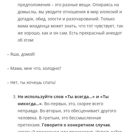
предположения – это разные вещи. Опираясь на
домыслы, вы уводите отношения в мир иллюзий и
догадок, обид, злости и разочарований. Только
мама младенца может знать, что тот чувствует, так
же хорошо, как и он сам. Есть прекрасный анекдот
об этом:
– Яша, домой!
– Мама, мне что, холодно?
– Нет, ты хочешь спать!
Не используйте слов «Ты всегда…» и «Ты
никогда…»
. Во-первых, это, скорее всего
неправда. Во-вторых, это обесценивает другого
человека. В-третьих, это бессмысленная
претензия.
Говорите о конкретном случае
,
который произошел или происходит. Используйте