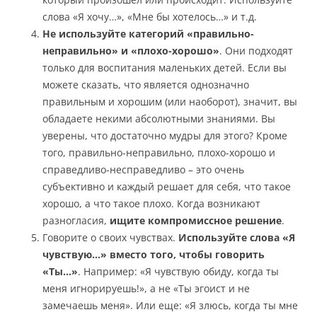
слова «Я хочу…», «Мне бы хотелось…» и т.д.
Не используйте категорий «правильно-
неправильно» и «плохо-хорошо»
. Они подходят
только для воспитания маленьких детей. Если вы
можете сказать, что является однозначно
правильным и хорошим (или наоборот), значит, вы
обладаете некими абсолютными знаниями. Вы
уверены, что достаточно мудры для этого? Кроме
того, правильно-неправильно, плохо-хорошо и
справедливо-несправедливо – это очень
субъективно и каждый решает для себя, что такое
хорошо, а что такое плохо. Когда возникают
разногласия,
ищите компромиссное решение
.
Говорите о своих чувствах.
Используйте слова «Я
чувствую…» вместо того, чтобы говорить
«Ты…»
. Например: «Я чувствую обиду, когда ты
меня игнорируешь!», а не «Ты эгоист и не
замечаешь меня». Или еще: «Я злюсь, когда ты мне