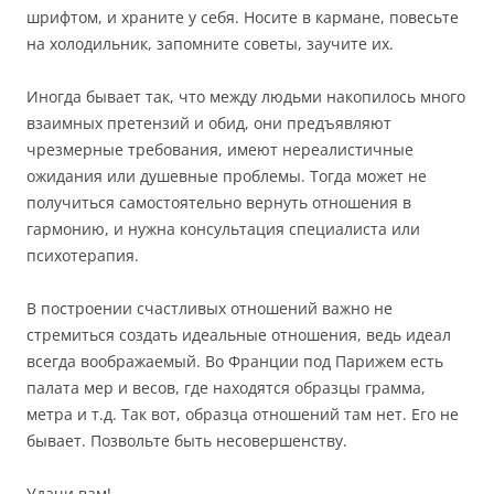
шрифтом, и храните у себя. Носите в кармане, повесьте
на холодильник, запомните советы, заучите их.
Иногда бывает так, что между людьми накопилось много
взаимных претензий и обид, они предъявляют
чрезмерные требования, имеют нереалистичные
ожидания или душевные проблемы. Тогда может не
получиться самостоятельно вернуть отношения в
гармонию, и нужна консультация специалиста или
психотерапия.
В построении счастливых отношений важно не
стремиться создать идеальные отношения, ведь идеал
всегда воображаемый. Во Франции под Парижем есть
палата мер и весов, где находятся образцы грамма,
метра и т.д. Так вот, образца отношений там нет. Его не
бывает. Позвольте быть несовершенству.
Удачи вам!