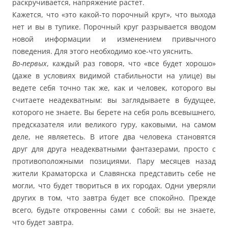
раскручивается, напряжение растет.
Кажется, что «это какой-то порочный круг», что выхода
нет и вы в тупике. Порочный круг разрывается вводом
новой информации и изменением привычного
поведения. Для этого необходимо кое-что уяснить.
Во-первых
, каждый раз говоря, что «все будет хорошо»
(даже в условиях видимой стабильности на улице) вы
ведете себя точно так же, как и человек, которого вы
считаете неадекватным: вы заглядываете в будущее,
которого не знаете. Вы берете на себя роль всевышнего,
предсказателя или великого гуру, каковыми, на самом
деле, не являетесь. В итоге два человека становятся
друг для друга неадекватными фантазерами, просто с
противоположными позициями. Пару месяцев назад
жители Краматорска и Славянска представить себе не
могли, что будет твориться в их городах. Одни уверяли
других в том, что завтра будет все спокойно. Прежде
всего, будьте откровенны сами с собой: вы не знаете,
что будет завтра.