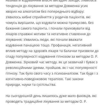
називати кодуванням власні вигадані заходи; з’явилась
тенденція до лікування за методом Довженка усих
хворих на алкоголізм без попереднього відбору;
з’явилось хибне сприйняття у родичів пацієнтів, які
чомусь вирішили, що кодувати можна примусово, без
бажання самого пацієнта, і почали приховувати від
лікарів справжні мотиви та негативне ставлення до
лікування; з’явились люди, які почали вважати
кодування панацеєю тощо. Профанація, негативний
вплив методу на здоров’я лікаря та балачки призвели до
спаду популярності кодування гіпнозом за методом О. Р.
Довженка. Зірковий час методу, як це зазвичай і буває з
революційними ідеями, пройшов, як і час популярності
гіпнозу. Так було свого часу з психоаналізом. Так буде і з
когнітивно-поведінковою терапією. Такі закони
природи, науки та суспільства.
На сьогоднішній день лишилось дуже мало фахівців, які
проводять традиційне лікування за методом О. Р.