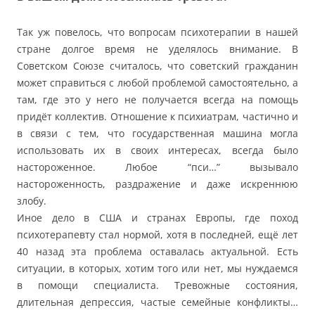
Так уж повелось, что вопросам психотерапии в нашей
стране долгое время не уделялось внимание. В
Советском Союзе считалось, что советский гражданин
может справиться с любой проблемой самостоятельно, а
там, где это у него не получается всегда на помощь
придёт коллектив. Отношение к психиатрам, частично и
в связи с тем, что государственная машина могла
использовать их в своих интересах, всегда было
настороженное. Любое “пси…” вызывало
настороженность, раздражение и даже искреннюю
злобу.
Иное дело в США и странах Европы, где поход
психотерапевту стал нормой, хотя в последней, ещё лет
40 назад эта проблема оставалась актуальной. Есть
ситуации, в которых, хотим того или нет, мы нуждаемся
в помощи специалиста. Тревожные состояния,
длительная депрессия, частые семейные конфликты…