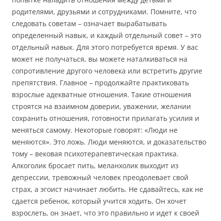
родителями, друзьями и сотрудниками. Помните, что
следовать советам – означает вырабатывать
определенный навык, и каждый отдельный совет – это
отдельный навык. Для этого потребуется время. У вас
может не получаться, вы можете наталкиваться на
сопротивление другого человека или встретить другие
препятствия. Главное – продолжайте практиковать
взрослые адекватные отношения. Такие отношения
строятся на взаимном доверии, уважении, желании
сохранить отношения, готовности прилагать усилия и
меняться самому. Некоторые говорят: «Люди не
меняются». Это ложь. Люди меняются, и доказательство
тому – вековая психотерапевтическая практика.
Алкоголик бросает пить, меланхолик выходит из
депрессии, тревожный человек преодолевает свой
страх, а эгоист начинает любить. Не сдавайтесь, как не
сдается ребенок, который учится ходить. Он хочет
взрослеть, он знает, что это правильно и идет к своей