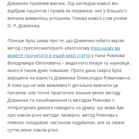
Довженко прийняв виклик. Під наглядом комісії він
відібрав пацієнтів і провів їм лікування, яке у більшості
випаків виявилось успішним. Голова комісії став учнем
О. Р. Довженка.
Пізніше була заява про те, що Довженко нібито вкрав
метод стресопсихотерапії алкоголізму (
про назву ви
можете прочитати в іншій моїй статті
) у пана Рожнова
Володимира Євгеновича – видатного лікаря та науковця,
якого я також дуже поважаю. Проте дана скарга була
вирішена на користь Довженка Олександра Романовича.
Я поки що не мав можливості детально вивчити це
питання, але точне практичне знання мною методу
Довженка та ознайомлення із методом Рожнова з
літературних джерел наводить на думку, що мова йде
про зовсім різні методи. Імовірно, метод Рожнова є
певною складовою частиною кодування, але за своєю
суттю вони зовсім різні.