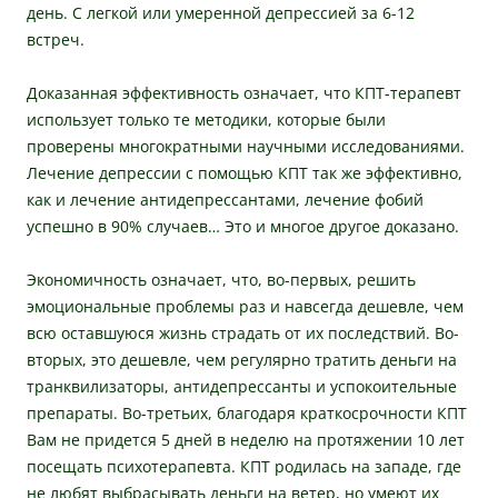
день. С легкой или умеренной депрессией за 6-12
встреч.
Доказанная эффективность означает, что КПТ-терапевт
использует только те методики, которые были
проверены многократными научными исследованиями.
Лечение депрессии с помощью КПТ так же эффективно,
как и лечение антидепрессантами, лечение фобий
успешно в 90% случаев… Это и многое другое доказано.
Экономичность означает, что, во-первых, решить
эмоциональные проблемы раз и навсегда дешевле, чем
всю оставшуюся жизнь страдать от их последствий. Во-
вторых, это дешевле, чем регулярно тратить деньги на
транквилизаторы, антидепрессанты и успокоительные
препараты. Во-третьих, благодаря краткосрочности КПТ
Вам не придется 5 дней в неделю на протяжении 10 лет
посещать психотерапевта. КПТ родилась на западе, где
не любят выбрасывать деньги на ветер, но умеют их