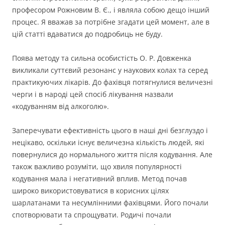
професором Рожновим В. Є., і являла собою дещо інший
процес. Я вважав за потрібне згадати цей момент, але в
цій статті вдаватися до подробиць не буду.
Поява методу та сильна особистість О. Р. Довженка
викликали суттєвий резонанс у наукових колах та серед
практикуючих лікарів. До фахівця потягнулися величезні
черги і в народі цей спосіб лікування назвали
«кодуванням від алкоголю».
Заперечувати ефективність цього в наші дні безглуздо і
нецікаво, оскільки існує величезна кількість людей, які
повернулися до нормального життя після кодування. Але
також важливо розуміти, що хвиля популярності
кодування мала і негативний вплив. Метод почав
широко використовуватися в корисних цілях
шарлатанами та несумлінними фахівцями. Його почали
спотворювати та спрощувати. Родичі почали