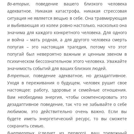
Во-вторых
, поведение вашего близкого человека
адекватное. Никакая катастрофа, никакая стрессовая
ситуация не является вещью в себе. Она травмирующая
и выбивающая из колеи ровно настолько, насколько она
значима для каждого конкретного человека. Для одного
и война – мать родная, а для другого человека смерть
попугая – это настоящая трагедия, потому что этот
попугай был невероятно важным и ценным звеном в
психическом бессознательном этого человека. Уважайте
значимость событий для ваших близких людей.
В-третьих
, поведение адекватное, но дезадаптивное.
Уходя в переживания о будущем, человек рушит свое
настоящее: работу, здоровье и семейные отношения.
Вам необходима энергия, чтобы скомпенсировать это
дезадаптивное поведение, так что не забывайте о себе
любимом, это действительно очень важно. Если вы
будете иметь энергетический ресурс, то вы сможете
сохранить семью.
В-четвертых
(следует из первого), ваш тревожный