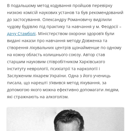
В подальшому метод кодування пройшов перевірку
низкою комісій наукових установ та був рекомендований
до застосування. Олександру Романовичу виділили
чудову будівлю під практику та навчання у м. Феодосії –
дачу Стамболі
. Міністерством охорони здоров’я були
видані накази про навчання методу Довженка та
створення лікувальних центрів щонайменше по одному
на кожну область колишнього союзу. Автор став
старшим науковим співробітником Харківського
інституту неврології, психіатрії та наркології і
Заслуженим лікарем України. Одна з його учениць
писала, що нарешті з’явився метод лікування, за
допомогою якого можна ефективно допомагати людям,
які стражнають на алкоголізм.